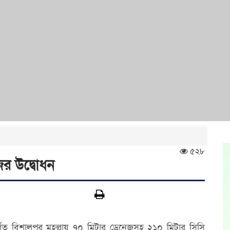
৫২৮
ের উদ্বোধন
গত বিশালপুর মহল্লায় ৭০ মিটার ড্রেনেজসহ ২১০ মিটার সিসি