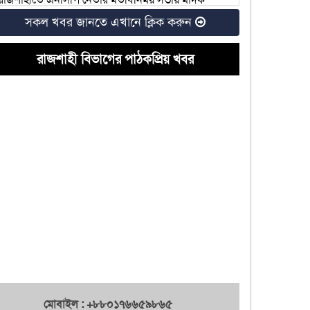
ব্যবসায়ীর উপস্থিতি
সকল খবর জানতে এখানে ক্লিক করুন
রাজশাহীতে আ.লীগ নেতার হিমাগারে নারী নির্যাতন,
গ্রেফতার ৩
রাজশাহী বিভাগের পাঠকপ্রিয় খবর
রাজশাহীর ৬টি আসনে বিএনপির মনোনয়ন দৌড়ে যারা
দুটি চোরাই মোটরসাইকেলসহ কলেজ ছাত্রদলের সভাপতি
গ্রেফতার
রাজশাহীতে কৃষক দলের নেতার নেতৃত্বে জমি দখলের
অভিযোগ
রাজশাহী বিশ্ববিদ্যালয়ের ২০২৫-২৬ শিক্ষাবর্ষের ভর্তি
পরীক্ষা কবে
রাজশাহী খাদ্য অফিস: ‘আশীর্বাদপুষ্ট’ কর্মকর্তা বহাল
রাকসু নির্বাচন: নারী ভোটার ১১ হাজার প্রার্থী মাত্র ২৫ জন
হল সংসদে ৪২ প্রার্থী বিনা প্রতিদ্বন্দ্বিতায় নির্বাচিত
মোবাইল : +৮৮০১৭৬৬৫৯৮৬৫