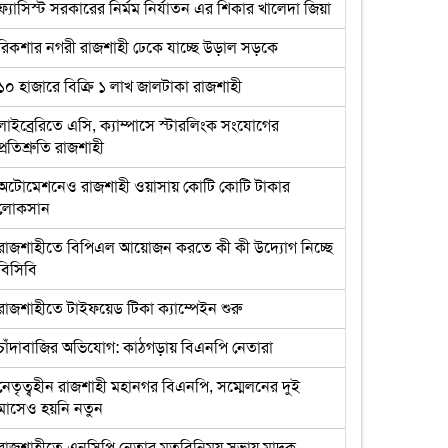
ফ্যাসিস্ট সরকারের নির্মম নির্যাতন এর শিকার খালেদা জিয়া
রিকশার নগরী রাজশাহী ঢেকে যাচ্ছে উড়াল সড়কে
১০ হাজারে বিক্রি ১ লাখ জালটাকা রাজশাহী
লাইব্রেরিতে এসি, ক্যাম্পাসে স্টারলিংক সংযোগের
প্রতিশ্রুতি রাজশাহী
অটোমেশনেও রাজশাহী ওয়াসায় কোটি কোটি টাকার
লোকসান
রাজশাহীতে বিপিএল আয়োজন করতে কী কী উদ্যোগ নিচ্ছে
বিসিবি
রাজশাহীতে টাইফয়েড টিকা ক্যাম্পেইন শুরু
চাঁদাবাজির অভিযোগ: কাঠগড়ায় বিএনপি নেতারা
নেতৃত্বহীন রাজশাহী মহানগর বিএনপি, সম্মেলনের দুই
মাসেও হয়নি নতুন
রাজশাহীতে এনসিপি নেতার মতবিনিময় সভায় মাদক