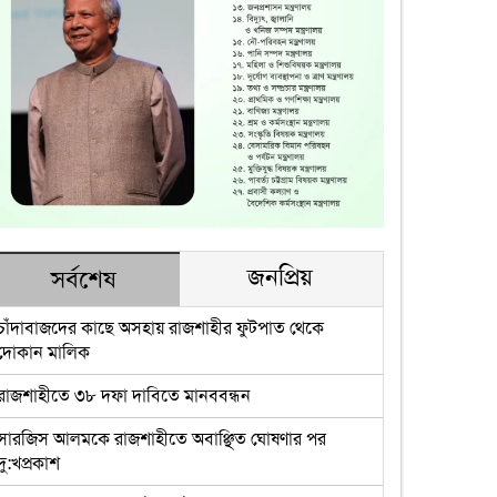
জনপ্রিয়
সর্বশেষ
চাঁদাবাজদের কাছে অসহায় রাজশাহীর ফুটপাত থেকে
দোকান মালিক
রাজশাহীতে ৩৮ দফা দাবিতে মানববন্ধন
সারজিস আলমকে রাজশাহীতে অবাঞ্ছিত ঘোষণার পর
দু:খপ্রকাশ