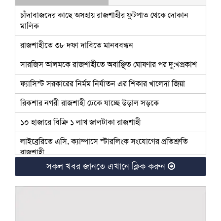
চাঁদাবাজদের কাছে অসহায় রাজশাহীর ফুটপাত থেকে দোকান
মালিক
রাজশাহীতে ৩৮ দফা দাবিতে মানববন্ধন
সারজিস আলমকে রাজশাহীতে অবাঞ্ছিত ঘোষণার পর দু:খপ্রকাশ
ফ্যাসিস্ট সরকারের নির্মম নির্যাতন এর শিকার খালেদা জিয়া
রিকশার নগরী রাজশাহী ঢেকে যাচ্ছে উড়াল সড়কে
১০ হাজারে বিক্রি ১ লাখ জালটাকা রাজশাহী
লাইব্রেরিতে এসি, ক্যাম্পাসে স্টারলিংক সংযোগের প্রতিশ্রুতি
রাজশাহী
সকল খবর জানতে এখানে ক্লিক করুন
অটোমেশনেও রাজশাহী ওয়াসায় কোটি কোটি টাকার লোকসান
রাজশাহীতে বিপিএল আয়োজন করতে কী কী উদ্যোগ নিচ্ছে
বিসিবি
রাজশাহীতে টাইফয়েড টিকা ক্যাম্পেইন শুরু