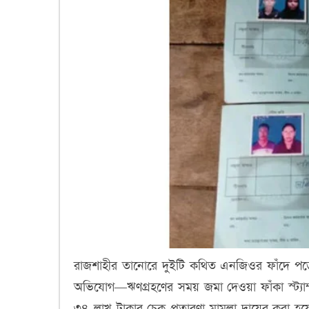
রাজশাহীর তানোরে দুইটি কথিত এনজিওর ফাঁদে পড়ে 
অভিযোগ—ঋণগ্রহণের সময় জমা দেওয়া ফাঁকা স্ট্
৩৪ লাখ টাকার চেক প্রতারণা মামলা দায়ের করা হয়