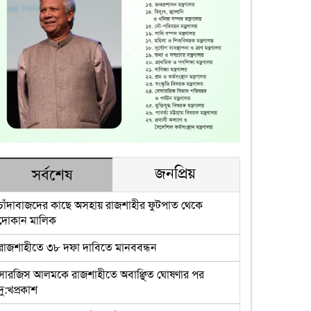
জনপ্রিয়
সর্বশেষ
চাঁদাবাজদের কাছে অসহায় রাজশাহীর ফুটপাত থেকে
দোকান মালিক
রাজশাহীতে ৩৮ দফা দাবিতে মানববন্ধন
সারজিস আলমকে রাজশাহীতে অবাঞ্ছিত ঘোষণার পর
দু:খপ্রকাশ