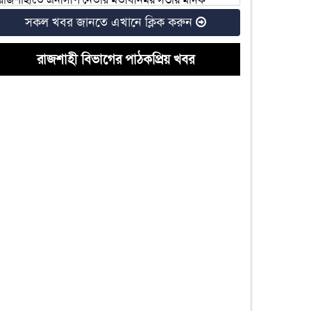
ব্যবসায়ীর উপস্থিতি
সকল খবর জানতে এখানে ক্লিক করুন
রাজশাহীতে আ.লীগ নেতার হিমাগারে নারী নির্যাতন,
গ্রেফতার ৩
রাজশাহী বিভাগের পাঠকপ্রিয় খবর
রাজশাহীর ৬টি আসনে বিএনপির মনোনয়ন দৌড়ে যারা
দুটি চোরাই মোটরসাইকেলসহ কলেজ ছাত্রদলের সভাপতি
গ্রেফতার
রাজশাহীতে কৃষক দলের নেতার নেতৃত্বে জমি দখলের
অভিযোগ
রাজশাহী বিশ্ববিদ্যালয়ের ২০২৫-২৬ শিক্ষাবর্ষের ভর্তি
পরীক্ষা কবে
রাজশাহী খাদ্য অফিস: ‘আশীর্বাদপুষ্ট’ কর্মকর্তা বহাল
রাকসু নির্বাচন: নারী ভোটার ১১ হাজার প্রার্থী মাত্র ২৫ জন
হল সংসদে ৪২ প্রার্থী বিনা প্রতিদ্বন্দ্বিতায় নির্বাচিত