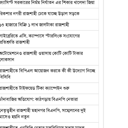
ফ্যাসিস্ট সরকারের নির্মম নির্যাতন এর শিকার খালেদা জিয়া
রিকশার নগরী রাজশাহী ঢেকে যাচ্ছে উড়াল সড়কে
১০ হাজারে বিক্রি ১ লাখ জালটাকা রাজশাহী
লাইব্রেরিতে এসি, ক্যাম্পাসে স্টারলিংক সংযোগের
প্রতিশ্রুতি রাজশাহী
অটোমেশনেও রাজশাহী ওয়াসায় কোটি কোটি টাকার
লোকসান
রাজশাহীতে বিপিএল আয়োজন করতে কী কী উদ্যোগ নিচ্ছে
বিসিবি
রাজশাহীতে টাইফয়েড টিকা ক্যাম্পেইন শুরু
চাঁদাবাজির অভিযোগ: কাঠগড়ায় বিএনপি নেতারা
নেতৃত্বহীন রাজশাহী মহানগর বিএনপি, সম্মেলনের দুই
মাসেও হয়নি নতুন
রাজশাহীতে এনসিপি নেতার মতবিনিময় সভায় মাদক