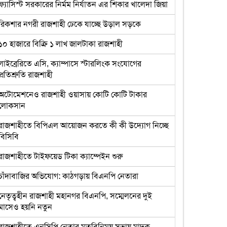
ফ্যাসিস্ট সরকারের নির্মম নির্যাতন এর শিকার খালেদা জিয়া
রিকশার নগরী রাজশাহী ঢেকে যাচ্ছে উড়াল সড়কে
১০ হাজারে বিক্রি ১ লাখ জালটাকা রাজশাহী
লাইব্রেরিতে এসি, ক্যাম্পাসে স্টারলিংক সংযোগের
প্রতিশ্রুতি রাজশাহী
অটোমেশনেও রাজশাহী ওয়াসায় কোটি কোটি টাকার
লোকসান
রাজশাহীতে বিপিএল আয়োজন করতে কী কী উদ্যোগ নিচ্ছে
বিসিবি
রাজশাহীতে টাইফয়েড টিকা ক্যাম্পেইন শুরু
চাঁদাবাজির অভিযোগ: কাঠগড়ায় বিএনপি নেতারা
নেতৃত্বহীন রাজশাহী মহানগর বিএনপি, সম্মেলনের দুই
মাসেও হয়নি নতুন
রাজশাহীতে এনসিপি নেতার মতবিনিময় সভায় মাদক