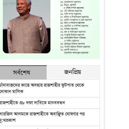
জনপ্রিয়
সর্বশেষ
চাঁদাবাজদের কাছে অসহায় রাজশাহীর ফুটপাত থেকে
দোকান মালিক
রাজশাহীতে ৩৮ দফা দাবিতে মানববন্ধন
সারজিস আলমকে রাজশাহীতে অবাঞ্ছিত ঘোষণার পর
দু:খপ্রকাশ