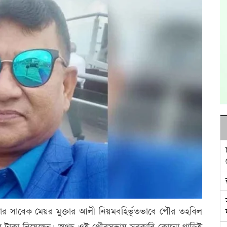
র সাবেক মেয়র মুক্তার আলী নিয়মবহির্ভূতভাবে পৌর তহবিল
ার টাকা নিয়েছেন। অথচ ওই পৌরসভায় সরকারি কোনো গাড়িই