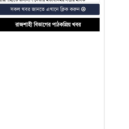
ব্যবসায়ীর উপস্থিতি
সকল খবর জানতে এখানে ক্লিক করুন
রাজশাহীতে আ.লীগ নেতার হিমাগারে নারী নির্যাতন,
গ্রেফতার ৩
রাজশাহী বিভাগের পাঠকপ্রিয় খবর
রাজশাহীর ৬টি আসনে বিএনপির মনোনয়ন দৌড়ে যারা
দুটি চোরাই মোটরসাইকেলসহ কলেজ ছাত্রদলের সভাপতি
গ্রেফতার
রাজশাহীতে কৃষক দলের নেতার নেতৃত্বে জমি দখলের
অভিযোগ
রাজশাহী বিশ্ববিদ্যালয়ের ২০২৫-২৬ শিক্ষাবর্ষের ভর্তি
পরীক্ষা কবে
রাজশাহী খাদ্য অফিস: ‘আশীর্বাদপুষ্ট’ কর্মকর্তা বহাল
রাকসু নির্বাচন: নারী ভোটার ১১ হাজার প্রার্থী মাত্র ২৫ জন
হল সংসদে ৪২ প্রার্থী বিনা প্রতিদ্বন্দ্বিতায় নির্বাচিত