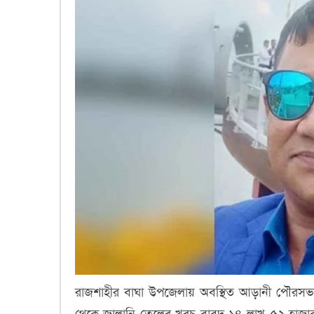
রাজশাহীর বাঘা উপজেলায় অবস্থিত আড়ানী পৌরসভা
থেকে জ্বালানি তেলের খরচ বাবদ ১৪ লাখ ৫২ হাজ