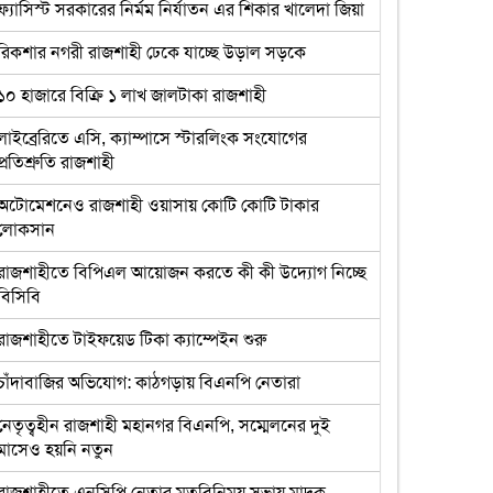
ফ্যাসিস্ট সরকারের নির্মম নির্যাতন এর শিকার খালেদা জিয়া
রিকশার নগরী রাজশাহী ঢেকে যাচ্ছে উড়াল সড়কে
১০ হাজারে বিক্রি ১ লাখ জালটাকা রাজশাহী
লাইব্রেরিতে এসি, ক্যাম্পাসে স্টারলিংক সংযোগের
প্রতিশ্রুতি রাজশাহী
অটোমেশনেও রাজশাহী ওয়াসায় কোটি কোটি টাকার
লোকসান
রাজশাহীতে বিপিএল আয়োজন করতে কী কী উদ্যোগ নিচ্ছে
বিসিবি
রাজশাহীতে টাইফয়েড টিকা ক্যাম্পেইন শুরু
চাঁদাবাজির অভিযোগ: কাঠগড়ায় বিএনপি নেতারা
নেতৃত্বহীন রাজশাহী মহানগর বিএনপি, সম্মেলনের দুই
মাসেও হয়নি নতুন
রাজশাহীতে এনসিপি নেতার মতবিনিময় সভায় মাদক