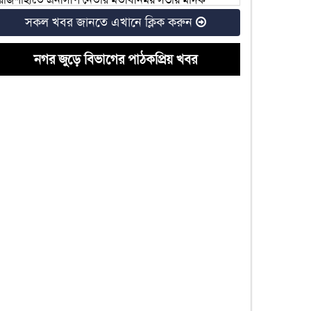
ব্যবসায়ীর উপস্থিতি
সকল খবর জানতে এখানে ক্লিক করুন
রাজশাহীতে আ.লীগ নেতার হিমাগারে নারী নির্যাতন,
গ্রেফতার ৩
নগর জুড়ে বিভাগের পাঠকপ্রিয় খবর
রাজশাহীর ৬টি আসনে বিএনপির মনোনয়ন দৌড়ে যারা
দুটি চোরাই মোটরসাইকেলসহ কলেজ ছাত্রদলের সভাপতি
গ্রেফতার
রাজশাহীতে কৃষক দলের নেতার নেতৃত্বে জমি দখলের
অভিযোগ
রাজশাহী বিশ্ববিদ্যালয়ের ২০২৫-২৬ শিক্ষাবর্ষের ভর্তি
পরীক্ষা কবে
রাজশাহী খাদ্য অফিস: ‘আশীর্বাদপুষ্ট’ কর্মকর্তা বহাল
রাকসু নির্বাচন: নারী ভোটার ১১ হাজার প্রার্থী মাত্র ২৫ জন
হল সংসদে ৪২ প্রার্থী বিনা প্রতিদ্বন্দ্বিতায় নির্বাচিত