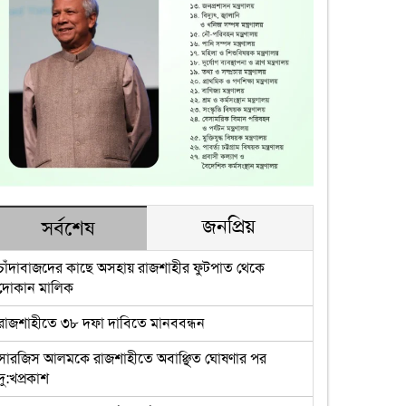
জনপ্রিয়
সর্বশেষ
চাঁদাবাজদের কাছে অসহায় রাজশাহীর ফুটপাত থেকে
দোকান মালিক
রাজশাহীতে ৩৮ দফা দাবিতে মানববন্ধন
সারজিস আলমকে রাজশাহীতে অবাঞ্ছিত ঘোষণার পর
দু:খপ্রকাশ