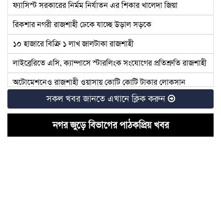
ফ্যাসিস্ট সরকারের নির্মম নির্যাতন এর শিকার খালেদা জিয়া
রিকশার নগরী রাজশাহী ঢেকে যাচ্ছে উড়াল সড়কে
১০ হাজারে বিক্রি ১ লাখ জালটাকা রাজশাহী
লাইব্রেরিতে এসি, ক্যাম্পাসে স্টারলিংক সংযোগের প্রতিশ্রুতি রাজশাহী
অটোমেশনেও রাজশাহী ওয়াসায় কোটি কোটি টাকার লোকসান
সকল খবর জানতে এখানে ক্লিক করুন
রাজশাহীতে বিপিএল আয়োজন করতে কী কী উদ্যোগ নিচ্ছে বিসিবি
রাজশাহীতে টাইফয়েড টিকা ক্যাম্পেইন শুরু
নগর জুড়ে বিভাগের পাঠকপ্রিয় খবর
চাঁদাবাজির অভিযোগ: কাঠগড়ায় বিএনপি নেতারা
নেতৃত্বহীন রাজশাহী মহানগর বিএনপি, সম্মেলনের দুই মাসেও হয়নি
নতুন
রাজশাহীতে এনসিপি নেতার মতবিনিময় সভায় মাদক ব্যবসায়ীর
উপস্থিতি
রাজশাহীতে আ.লীগ নেতার হিমাগারে নারী নির্যাতন, গ্রেফতার ৩