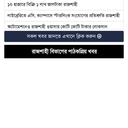
১০ হাজারে বিক্রি ১ লাখ জালটাকা রাজশাহী
লাইব্রেরিতে এসি, ক্যাম্পাসে স্টারলিংক সংযোগের প্রতিশ্রুতি রাজশাহী
অটোমেশনেও রাজশাহী ওয়াসায় কোটি কোটি টাকার লোকসান
সকল খবর জানতে এখানে ক্লিক করুন
রাজশাহীতে বিপিএল আয়োজন করতে কী কী উদ্যোগ নিচ্ছে বিসিবি
রাজশাহীতে টাইফয়েড টিকা ক্যাম্পেইন শুরু
রাজশাহী বিভাগের পাঠকপ্রিয় খবর
চাঁদাবাজির অভিযোগ: কাঠগড়ায় বিএনপি নেতারা
নেতৃত্বহীন রাজশাহী মহানগর বিএনপি, সম্মেলনের দুই মাসেও হয়নি
নতুন
রাজশাহীতে এনসিপি নেতার মতবিনিময় সভায় মাদক ব্যবসায়ীর
উপস্থিতি
রাজশাহীতে আ.লীগ নেতার হিমাগারে নারী নির্যাতন, গ্রেফতার ৩
রাজশাহীর ৬টি আসনে বিএনপির মনোনয়ন দৌড়ে যারা